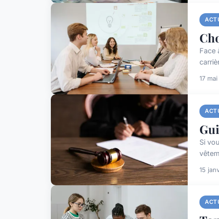
ACT
Cho
Face 
carriè
17 mai
ACT
Gui
Si vo
vêteme
15 jan
ACT