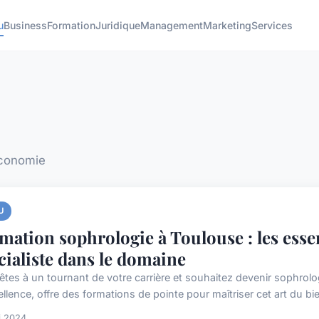
u
Business
Formation
Juridique
Management
Marketing
Services
économie
U
mation sophrologie à Toulouse : les esse
cialiste dans le domaine
êtes à un tournant de votre carrière et souhaitez devenir sophrolo
llence, offre des formations de pointe pour maîtriser cet art du bi
i 2024