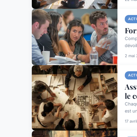
ACT
For
Compr
dévoi
2 mai
ACT
Ass
le 
Chaqu
est un
17 avr