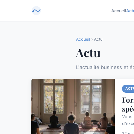
Accueil
Act
Accueil
› Actu
Actu
L'actualité business et 
ACT
For
spé
Vous 
d'exce
22 ma