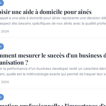
U
isir une aide à domicile pour aînés
appel à une aide à domicile pour aînés représente une décision déli
 respect des besoins spécifiques de nos aînés avec la qualité profes
i 2024
U
ment mesurer le succès d'un business d
anisation ?
er la performance d'un business developer revêt un caractère décis
ant, quelle est la méthodologie exacte qui permet de traquer leur s
i 2024
U
mation professionnelle : l'importance d'