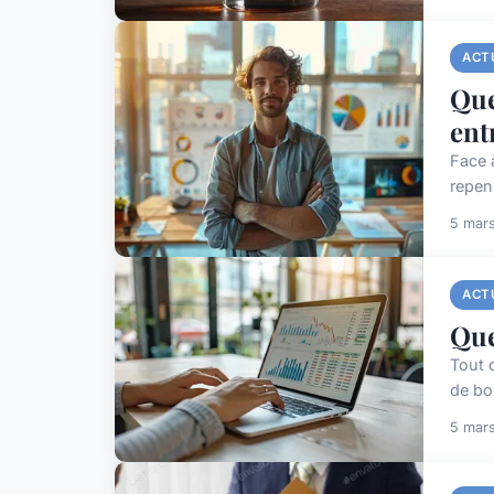
ACT
Que
ent
Face 
repen
5 mar
ACT
Que
Tout 
de bo
5 mar