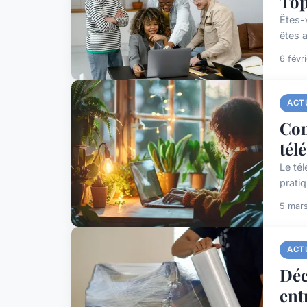
Top
Êtes-
êtes a
6 févr
ACT
Com
télé
Le té
pratiq
5 mar
ACT
Déc
ent