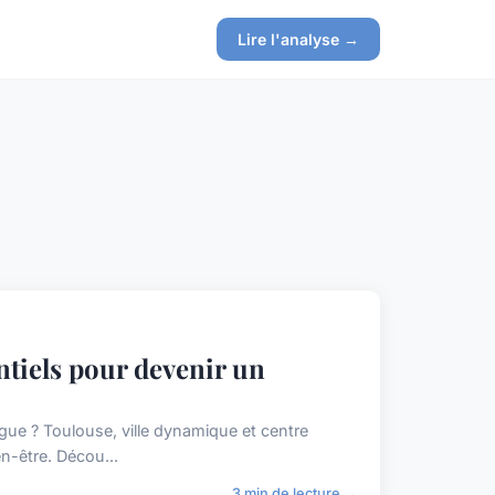
Lire l'analyse →
ntiels pour devenir un
gue ? Toulouse, ville dynamique et centre
en-être. Décou...
3 min de lecture →