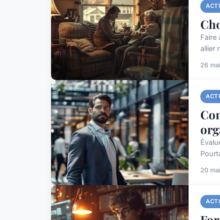
ACT
Cho
Faire 
allier
26 ma
ACT
Com
org
Évalu
Pourt
20 ma
ACT
For