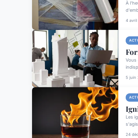
À l'he
d'emb
4 avri
ACT
For
Vous 
indisp
5 juin
ACT
Ign
Les ig
s'agi
24 dé