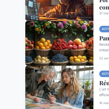
com
31 ma
ACT
Pan
Revita
initia
22 avr
ACT
Réu
L'art
effica
16 ma