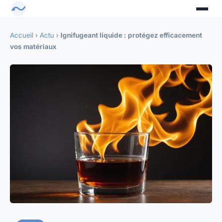
Accueil
›
Actu
›
Ignifugeant liquide : protégez efficacement
vos matériaux