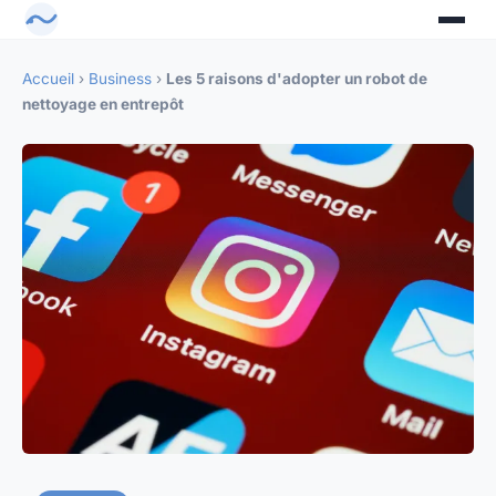
Accueil
›
Business
›
Les 5 raisons d'adopter un robot de
nettoyage en entrepôt